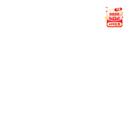
作为综合性的壹号娱乐大厅入口平台，我们始终以科技驱
动、服务导向为核心，力求打造一个安全、稳定、可信赖的
体育数据与直播生态。
在推动行业标准提升的同时，壹号娱乐(YIHAO)·官方网站 -
体育迷的游戏乐园积极拓展创新边界，以高效响应用户需求
为目标，逐步形成独有的技术优势与服务口碑。
用户至
倾听用户声音，从细节中优化每一次访问体
上：
验。
科技驱
以智能系统支撑平台运行，提升数据响应速度
动：
与准确度。
责任引
坚守合规运营标准，构建值得信赖的体育信息
领：
环境。