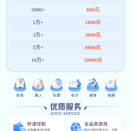
持续优化产品架构与内容体验，致力于成为全球领先的壹号
娱乐(YIHAO)·官方网站 - 体育迷的游戏乐园平台。