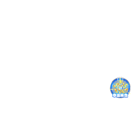
实时异常拦截
系统对异常请求进行即时分析处理，防止可疑操作对平
台正常秩序造成干扰。
版本更新记录
点击查看每次更新的重点改动，壹号娱乐大厅入口将持续优
化用户体验。
v6.3.0 · 发布于 2025年10月
新增跨设备同步机制，收藏与偏好可随账号迁移。
推荐系统升级，结合用户习惯提供个性化赛事推荐。