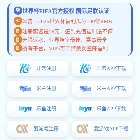
App Store 下载
Google Play 获取
壹号娱乐大厅入口 App · 历史更新记录
查看各版本新增与优化内容，持续完善使用体验
v6.3.0
发布于 2025年10月18日