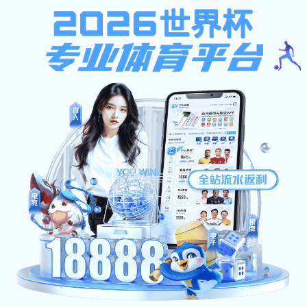
立即注册
壹号娱乐大厅入口 App 全面
升级
集赛事追踪、社群交流与智能预测于一体，壹
号娱乐(YIHAO)·官方网站 - 体育迷的游戏乐园
式的掌上体验不容错过。
实时比分
互动社区
智能预测