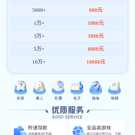
v6.1.3
发布于 2025年6月30日
性能更新说明：
数据刷新逻辑优化，操作体验更流畅。
赛事搜索关键词支持高亮显示。
修复低速网络下页面提示样式异常。
v6.0.0
发布于 2025年3月8日
重点改版内容如下：
首页结构重构，焦点信息展示更清晰。
支持赛事提醒功能，开启后可接收推送。