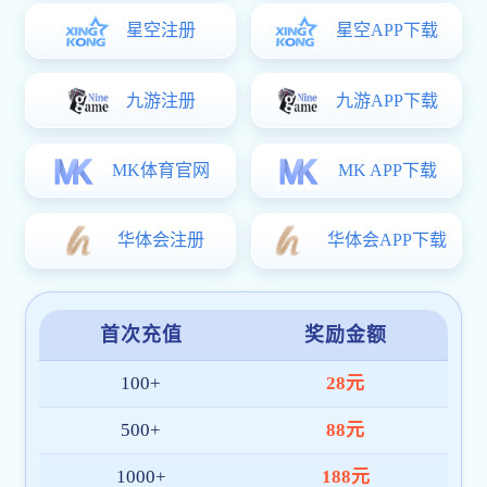
本次更新重点：
支持账号跨终端同步，收藏与浏览记录实时共享。
推荐系统升级，提升内容匹配精准度。
新增教学板块，提供壹号娱乐(YIHAO)·官方网站 - 体育迷
的游戏乐园视频与图文指引。
v6.2.0
发布于 2025年8月10日
界面优化与核心功能更新：
新增热门内容排行，助你快速关注重点赛事。
账户系统增加等级机制，成长路径更清晰。
夜间模式配色优化，浏览更舒适。