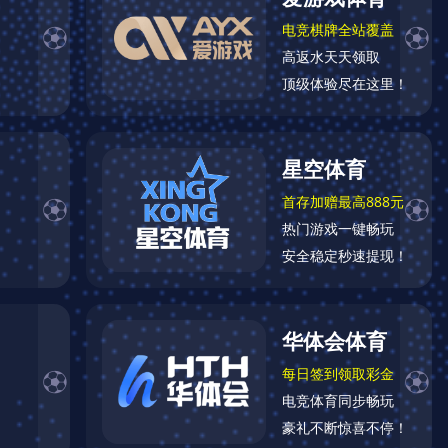
为。
播。
任。