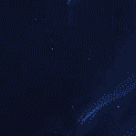
亚洲体育服务平台大奖
2022 年度综合类数字体育平台荣誉奖项，肯定平
台服务能力。
壹