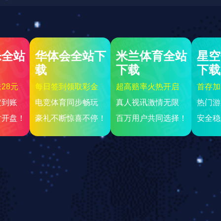
律适用
适用中华人民共和国法律，争议将提交至平台所在地法院依法处理。
系我们
问或建议，请联系邮箱：support@thies-site.com。
荣誉与成就
入口 在多个国际赛事科技平台评比中脱颖而出，持续提升安全