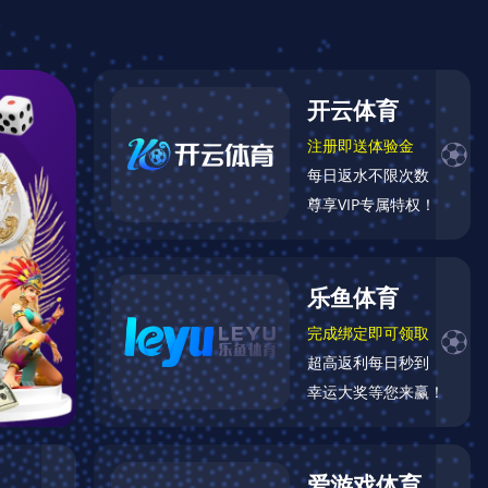
新闻
解并同意遵守本协议所有内容。
动及数据使用。
，包括赛事动态、数据查询、图文资讯等，服务范围会随