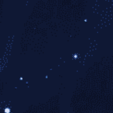
数据合规卓越平台
平台顺利通过 GDPR 与 ISO 多项认证，建立技术
安全新标准。
号娱乐大厅入口 · 版本更新历史