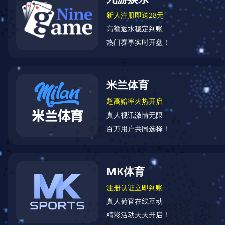
平台更
4. 用
禁止用
5. 知
平台内
6. 服
若用户
7. 免
平台不