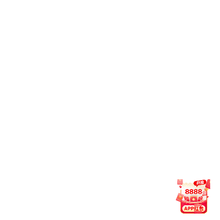
前锋创造更多机会。
此外，加强边路突破也是一个可行之策。在目前情况
下，如果能够充分利用边卫与边锋之间的位置配合，
将使得进攻更加灵活。同时，这也可以减轻其他核心
攻击手身上的压力，让更多年轻球员参与到进攻中
来，实现团队合作共赢。
当然，这样的调整并非易事，新阵型或新打法需要时
间去磨合，也要求全队上下保持高度默契。因此，在
接下来的训练课上，教练组需加倍努力，以确保每位
球员都能迅速适应新的角色，为即将到来的比赛做好
准备。
4、球迷及媒体反应