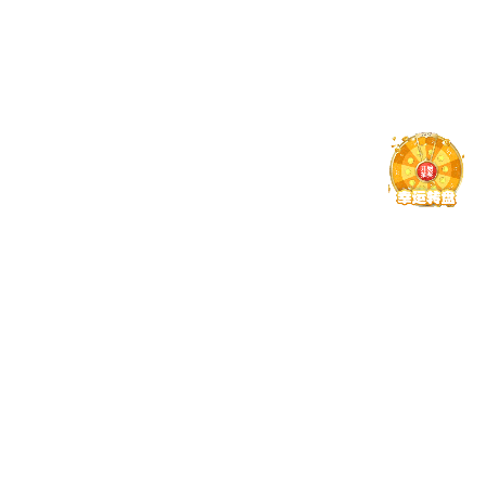
改变自己在球队中的地位。对于一名年轻球员来说，
上场时间是提升自我最直接有效的方法，通过实战锻
炼可以快速积累经验和信心。
此外，在现代足球中，对年轻球员进行合理培养至关
重要。俱乐部必须给予他们足够的平台去发挥自己的
才能，同时也要适时给予指导，以帮助他们平稳过渡
到职业生涯的新阶段。如何让巴德吉充分融入球队，
是教练组需要解决的一项重要任务。
3、球队战术调整
随着拉菲尼亚因伤缺席，主教练势必需要对球队战术
进行相应调整。在单靠一名球员无法支撑整体攻击体
系时，各种战术变化便成为了解决问题的重要方法。
例如，可以通过改变阵型来增强中场控制力，从而为