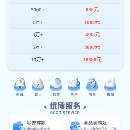
1、拉菲尼亚的伤情分析
拉菲尼亚作为巴萨阵中的关键攻击手，其受伤无疑是
球队的一大损失。他在赛季初期展现出的竞技状态令
人印象深刻，不仅在进攻端频频制造威胁，也在防守
时积极回追。然而，随着比赛强度的增加，他也面临
着更大的身体负担。此次受伤是否会影响他的长期表
现，是一个值得关注的问题。
尽管俱乐部尚未公布详细的伤情报告，但从以往经验
来看，类似的伤病通常需要数周才能恢复，这意味着
他在接下来的几场重要比赛中将无法参赛。这样的情
况不仅影响到拉菲尼亚个人的发展，也对整个球队战
术布局产生极大冲击，使得主教练不得不重新考虑阵