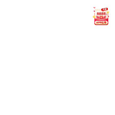
机会去改变局面。这种拼搏精神和斗志，同样激励着
队友们共同奋战，使得整个团队保持高昂士气。因
此，在恩里克看来，登贝莱不仅是一名出色球员，更
是一名具备领袖气质的人物。
4、未来发展潜力
尽管已经取得了一定成就，但对于年轻的登贝莱来
说，他的发展潜力仍然巨大。随着年龄增长和经验积
累，相信他会逐渐完善自己的各项技能，以适应更加
复杂多变的比赛环境。同时，在恩里克这样的顶级教
练指导下，有望进一步挖掘其内在潜能，实现质变飞
跃。
此外，随着身体素质和心理素质不断提升，其稳定性
也将随之增强。目前虽然偶尔会出现状态起伏，但这