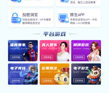
轻球员所缺乏的一种能力，也是恩里克特别欣赏他的
原因之一。
此外，登贝莱身上散发出的自信和激情更是他的另一
大亮点。在场上，他总是全力以赴，不论是在进攻还
是防守中，都表现出了极大的投入。这种态度不仅激
励着队友，也赢得了观众们的喜爱，让他们愿意为他
的每一次精彩发挥而欢呼。
2、精湛的技术特点
除了独特的个人风格外，登贝莱在技术层面也有着极
为出色的表现。他具备扎实的基本功，无论是传球、
射门还是控球，都展现出了很高水准。他的大脚长传
经常能够准确找到前锋，为球队制造威胁。此外，他
还擅长使用各种技巧过人，如假动作、变向等，这些