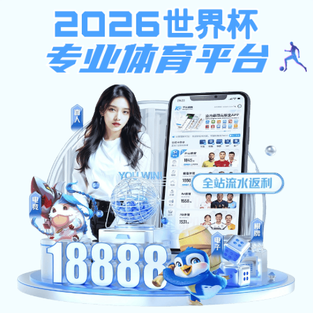
立即注册
壹号娱乐大厅入口
官网
· 权威体育数据平台
壹号娱乐大厅入口 OFFICIAL WEBSITE
自2022年创立以来，
壹号娱乐大厅入口
致力于为用户
提供包括NBA、英超、欧洲杯、LPL在内的热门赛事直
播与数据服务，广受用户信赖。
立即下载壹号娱乐大厅入口APP