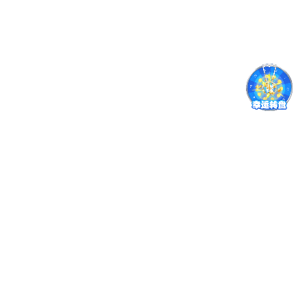
中，各队可以通过一定条件进行调整，以便优化自己
的抽签策略。这一变化意味着各队需要更加灵活地应
对不同情况，不再单纯依靠运气获取高顺位选秀权。
值得注意的是，此次改革并不影响已有草案中的一些
基本框架，如保留原有选秀顺序等。这使得新规则可
以在保留传统基础上进行创新，更加符合现代篮球的
发展需求。
3、潜在影响分析
此次乐透改革方案可能会对各队战略产生深远影响。
一方面，对于那些长期处于低谷期的球队来说，新规
或许意味着他们必须重新审视自己的重建策略。如果
无法取得足够胜利，他们就无法确保拥有理想中的高
顺位选秀权，这无疑加大了重建过程中的风险。