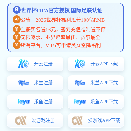
首页
/
体育新闻
/ 正文