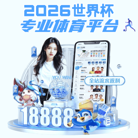
立即注册
壹号娱乐大厅入口
官网
· 权威体育数据平台
壹号娱乐大厅入口 OFFICIAL WEBSITE
自2022年创立以来，
壹号娱乐大厅入口
致力于为用户
提供包括NBA、英超、欧洲杯、LPL在内的热门赛事直
播与数据服务，广受用户信赖。
立即下载壹号娱乐大厅入口APP