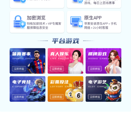
整个团队缺乏凝聚力与战斗力。
更为严重的是，这种心态还会传导给年轻球员，造成
一种错误示范，让他们认为只要有足够的钱，就可以
不必努力付出。这对于正在崛起的中国足球来说，无
疑是一个巨大的隐患。
2、媒体对外援角色的分析
媒体普遍认为，有些昔日加盟中超的外援已经习惯于
“当大爷”，甚至将自己视为球队不可或缺的一部分。
这种心态使得他们在场上的表现常常带有消极情绪，
不愿意主动承担责任，而是期待其他队友来支持自
己。
此外，部分媒体还指出，中超俱乐部为了吸引优秀外
援，往往给予其过高的待遇和优待，这无形中助长了