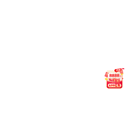
另一方面，在加强管理与沟通方面也显得尤为重要。
教练组应该定期与外援进行交流，让其了解队伍文化
及目标，同时也能够让本土球员参与到这个过程中，
实现彼此间更多理解和包容。
此外，通过组织团建活动等方式，可以促进队内关
系，加深队友之间的人际联系，让每位成员都能感受
到归属感。这样的举措虽然不能立竿见影，但长远来
看，将会极大改善团队氛围，提高整体竞技水平。
4、未来中超改善措施
为了避免出现上述问题，中超联盟可以考虑制定更加
严格且合理化的新规。例如，对于新加入联赛的外国
球员，应设定一定期限内必须达到某些标准，否则将
面临降薪或合同解约等处罚。同时，对那些表现突出