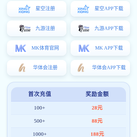
2026-05-29 00:31
61 次阅读
许钟豪直言外援态度问题媒体分析昔日外
援在中超如同大爷球队需迎合
在中超联赛的日益发展中，外援的作用愈发重要。然
而，许钟豪近日直言外援态度问题，引发了广泛关
注。媒体也对此进行了深入分析，指出昔日外援在中
超如同“大爷”，球队需要迎合他们的种种需求。这一
现象不仅影响了球队的整体表现，也引发了对外援管
理和文化适应性的思考。文章将从四个方面探讨这一
话题，包括外援态度的问题、媒体对外援角色的分