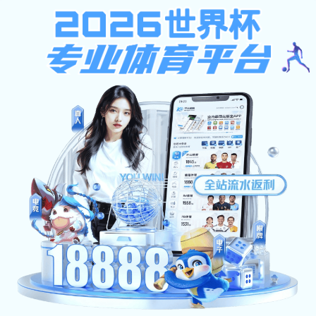
立即注册
壹号娱乐大厅入口
官网
· 权威体育数据平台
壹号娱乐大厅入口 OFFICIAL WEBSITE
自2022年创立以来，
壹号娱乐大厅入口
致力于为用户
提供包括NBA、英超、欧洲杯、LPL在内的热门赛事直
播与数据服务，广受用户信赖。
立即下载壹号娱乐大厅入口APP